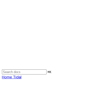
⌘
K
Home
Tidal